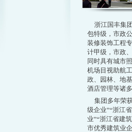
浙江国丰集团
包特级，市政
装修装饰工程
计甲级，市政
同时具有城市
机场目视助航
政、园林、地
酒店管理等诸
集团多年荣获
级企业”“浙江
业”“浙江省建
市优秀建筑业企