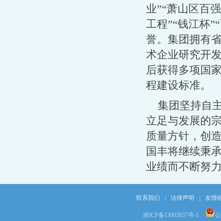
业”“萧山区百
工程”“钱江杯”
誉。集团拥有
术企业研究开
后获得多项国
程建设标准。
集团坚持自主
立足与发展的宗
质量方针，创
国丰将继续秉
业绩而不断努
联系我们
|
法律声明
|
友情
浙ICP备13002637号-1
公