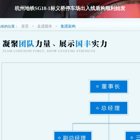
杭州地铁SG18-1标义桥停车场出入线盾构顺利始发
首页
>
走进国丰
>
集团架构
当前的位置：