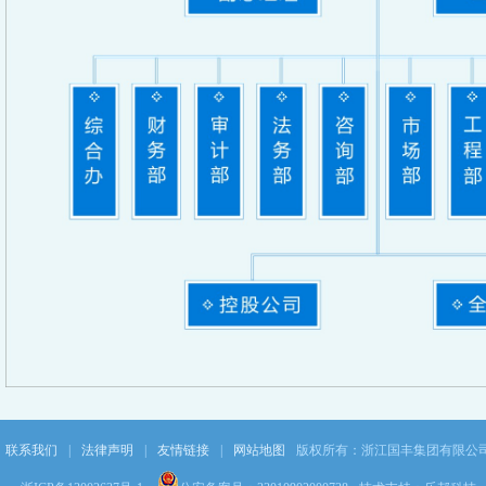
联系我们
|
法律声明
|
友情链接
|
网站地图
版权所有：浙江国丰集团有限公