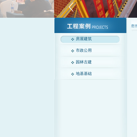
您
房屋建筑
市政公用
园林古建
地基基础