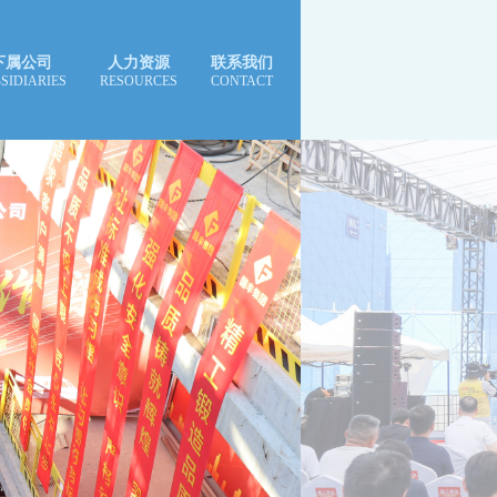
下属公司
人力资源
联系我们
SIDIARIES
RESOURCES
CONTACT