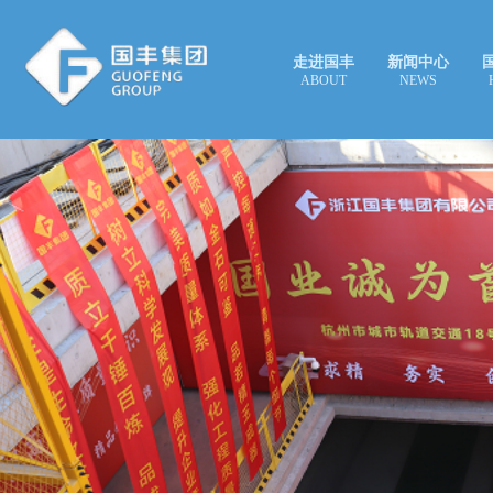
走进国丰
新闻中心
ABOUT
NEWS