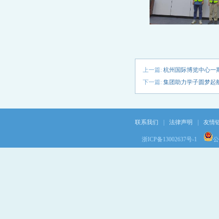
上一篇:
杭州国际博览中心一
下一篇:
集团助力学子圆梦起
联系我们
|
法律声明
|
友情
浙ICP备13002637号-1
公