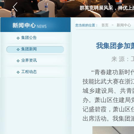
群英竞聘展风采，择优上
首页
>
新闻中心
您当前的位置：
集团公告
我集团参加
集团新闻
来 源：工
业界资讯
“青春建功新时代
工程动态
技能比武大赛在浙
城乡建设局、共青
办。萧山区住建局
记盛碧霞，萧山区
出席活动。我集团