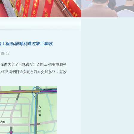
路工程Ⅰ标段顺利通过竣工验收
6-13
（东西大道至涉地铁段）道路工程
Ⅰ
标段顺利
站枢纽南侧打通关键东西向交通脉络，有效