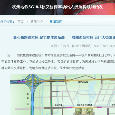
杭州地铁SG18-1标义桥停车场出入线盾构顺利始发
首页
>
新闻中心
>
集团新闻
当前的位置：
匠心筑路通枢纽 聚力提质焕新颜——杭州西站枢纽 云门大街道
来 源：工程部 作 者：周朦利 发布日期：2026-0
近日，由我集团承建的杭州西站枢纽重要配套道路——杭州西站枢纽云门大街
完成各项核验工作，正式通过竣工验收。项目的圆满收官，为云城核心区与杭州西
补齐区域交通短板，为地方路网提质升级、民生出行便捷赋能。