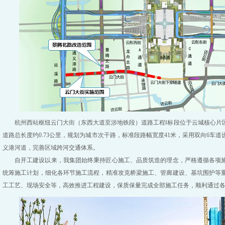
杭州西站枢纽云门大街（东西大道至涉地铁段）道路工程Ⅰ标段位于云城核心片
道路总长度约0.73公里，规划为城市次干路，标准段路幅宽度41米，采用双向6车
义港河道，完善区域跨河交通体系。
自开工建设以来，我集团始终秉持匠心施工、品质筑造的理念，严格遵循各项
统筹施工计划，细化各环节施工流程，精准攻克桥梁施工、管廊建设、基坑围护等
工工艺、现场安全等，高效推进工程建设，保质保量完成全部施工任务，顺利通过