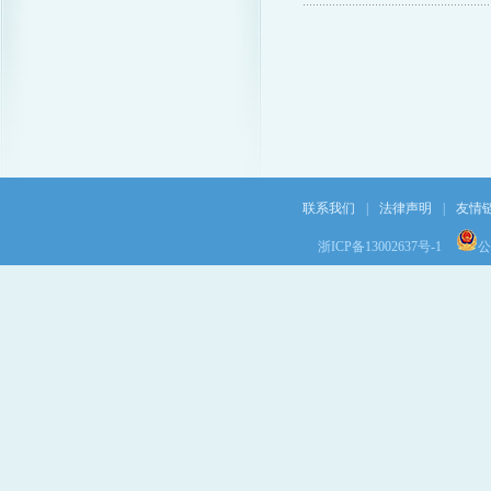
联系我们
|
法律声明
|
友情
浙ICP备13002637号-1
公